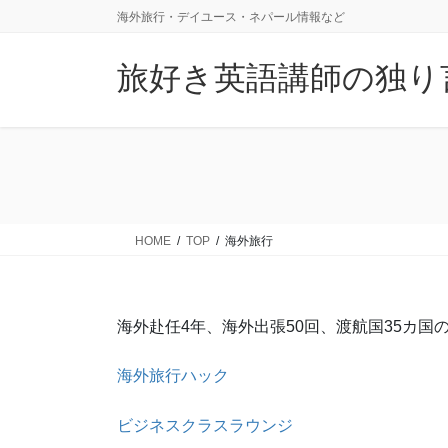
コ
ナ
海外旅行・デイユース・ネパール情報など
ン
ビ
テ
ゲ
旅好き英語講師の独り
ン
ー
ツ
シ
に
ョ
移
ン
動
に
移
動
HOME
TOP
海外旅行
海外赴任4年、海外出張50回、渡航国35カ国
海外旅行ハック
ビジネスクラスラウンジ