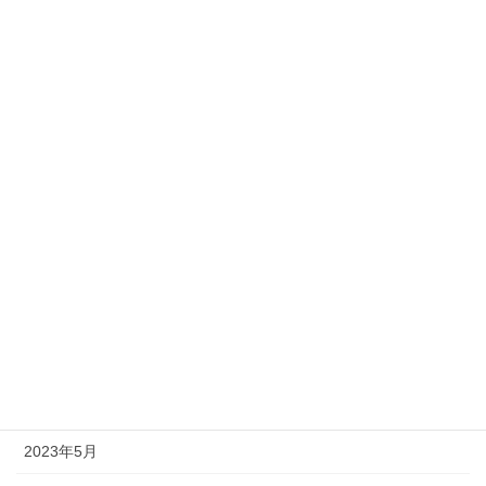
モンベル
ユニクロ
ワークマン
無印良品
国内旅行
海外旅行・海外出張
英語学習
アーカイブ
2026年6月
2023年5月