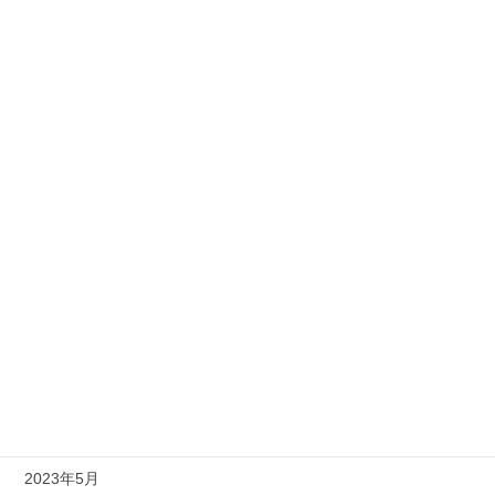
パタゴニア
モンベル
ユニクロ
ワークマン
無印良品
国内旅行
海外旅行・海外出張
英語学習
アーカイブ
2026年6月
2023年5月