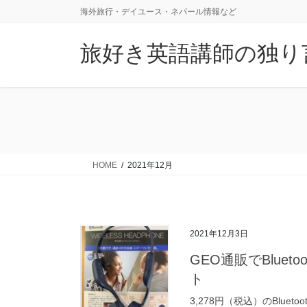
コ
ナ
海外旅行・デイユース・ネパール情報など
ン
ビ
テ
ゲ
旅好き英語講師の独り
ン
ー
ツ
シ
に
ョ
移
ン
動
に
移
動
HOME
2021年12月
2021年12月3日
GEO通販でBlue
ト
3,278円（税込）のBluet