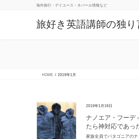
コ
ナ
海外旅行・デイユース・ネパール情報など
ン
ビ
テ
ゲ
旅好き英語講師の独り
ン
ー
ツ
シ
に
ョ
移
ン
動
に
移
動
HOME
2019年1月
2019年1月18日
ナノエア・フーデ
たら神対応であっ
家族全員でパタゴニアのナ